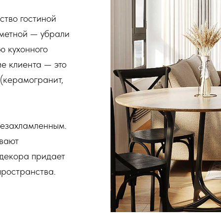
ство гостиной
аметной — убрали
ю кухонного
е клиента — это
 (керамогранит,
незахламленным.
ивают
 декора придает
пространства.