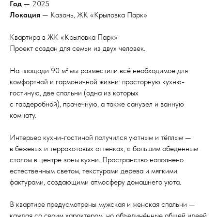
Год
— 2025
Локация
— Казань, ЖК «Крыловка Парк»
Квартира в ЖК «Крыловка Парк»
Проект создан для семьи из двух человек.
На площади 90 м² мы разместили всё необходимое для
комфортной и гармоничной жизни: просторную кухню-
гостиную, две спальни (одна из которых
с гардеробной), прачечную, а также санузел и ванную
комнату.
Интерьер кухни-гостиной получился уютным и тёплым —
в бежевых и терракотовых оттенках, с большим обеденным
столом в центре зоны кухни. Пространство наполнено
естественным светом, текстурами дерева и мягкими
фактурами, создающими атмосферу домашнего уюта.
В квартире предусмотрены мужская и женская спальни —
каждая со своим характером, но объединённые общей идеей