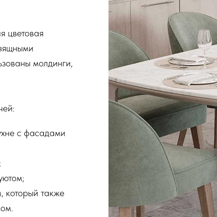
я цветовая
изящными
ьзованы молдинги,
чей:
кухне с фасадами
;
уютом;
, который также
ом.