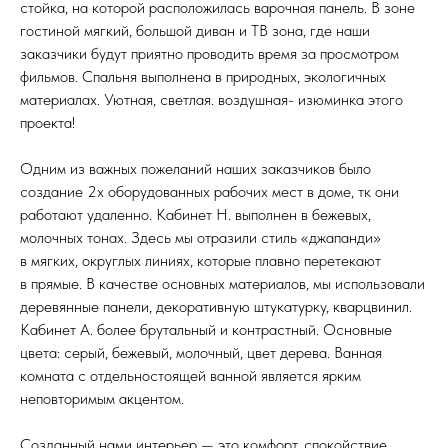
стойка, на которой расположилась варочная панель. В зоне
гостиной мягкий, большой диван и ТВ зона, где наши
заказчики будут приятно проводить время за просмотром
фильмов. Спальня выполнена в природных, экологичных
материалах. Уютная, светлая. воздушная- изюминка этого
проекта!
Одним из важных пожеланий наших заказчиков было
создание 2х оборудованных рабочих мест в доме, тк они
работают удаленно. Кабинет Н. выполнен в бежевых,
молочных тонах. Здесь мы отразили стиль «джапанди»
в мягких, округлых линиях, которые плавно перетекают
в прямые. В качестве основных материалов, мы использовали
деревянные панели, декоративную штукатурку, кварцвинил.
Кабинет А. более брутальный и контрастный. Основные
цвета: серый, бежевый, молочный, цвет дерева. Ванная
комната с отдельностоящей ванной является ярким
неповторимым акцентом.
Созданный нами интерьер — это комфорт, спокойствие